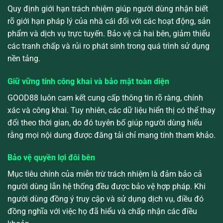
Quy định giới hạn trách nhiệm giúp người dùng nhận biết
rõ giới hạn pháp lý của nhà cái đối với các hoạt động, sản
phẩm và dịch vụ trực tuyến. Bảo vệ cả hai bên, giảm thiểu
các tranh chấp và rủi ro phát sinh trong quá trình sử dụng
nền tảng.
Giữ vững tính công khai và bảo mật toàn diện
GOOD88 luôn cam kết cung cấp thông tin rõ ràng, chính
xác và công khai. Tuy nhiên, các dữ liệu hiển thị có thể thay
đổi theo thời gian, do đó tuyên bố giúp người dùng hiểu
rằng mọi nội dung được đăng tải chỉ mang tính tham khảo.
Bảo vệ quyền lợi đôi bên
Mục tiêu chính của miễn trừ trách nhiệm là đảm bảo cả
người dùng lẫn hệ thống đều được bảo vệ hợp pháp. Khi
người dùng đồng ý truy cập và sử dụng dịch vụ, điều đó
đồng nghĩa với việc họ đã hiểu và chấp nhận các điều