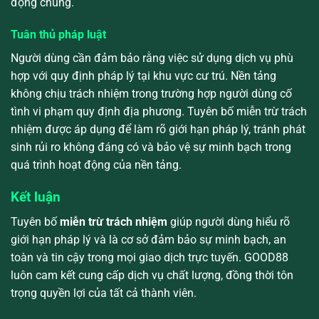
động chung.
Tuân thủ pháp luật
Người dùng cần đảm bảo rằng việc sử dụng dịch vụ phù
hợp với quy định pháp lý tại khu vực cư trú. Nền tảng
không chịu trách nhiệm trong trường hợp người dùng cố
tình vi phạm quy định địa phương. Tuyên bố
miễn trừ trách
nhiệm được áp dụng để làm rõ giới hạn pháp lý, tránh phát
sinh rủi ro không đáng có và bảo vệ sự minh bạch trong
quá trình hoạt động của nền tảng.
Kết luận
Tuyên bố
miễn trừ trách nhiệm
giúp người dùng hiểu rõ
giới hạn pháp lý và là cơ sở đảm bảo sự minh bạch, an
toàn và tin cậy trong mọi giao dịch trực tuyến. GOOD88
luôn cam kết cung cấp dịch vụ chất lượng, đồng thời tôn
trọng quyền lợi của tất cả thành viên.