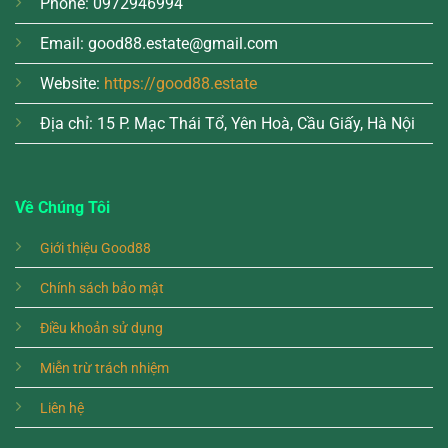
Phone: 0972946994
Email:
good88.estate@gmail.com
Website:
https://good88.estate
Địa chỉ: 15 P. Mạc Thái Tổ, Yên Hoà, Cầu Giấy, Hà Nội
Về Chúng Tôi
Giới thiệu Good88
Chính sách bảo mật
Điều khoản sử dụng
Miễn trừ trách nhiệm
Liên hệ