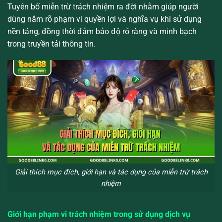
Tuyên bố miễn trừ trách nhiệm ra đời nhằm giúp người
dùng nắm rõ phạm vi quyền lợi và nghĩa vụ khi sử dụng
nền tảng, đồng thời đảm bảo độ rõ ràng và minh bạch
trong truyền tải thông tin.
Giải thích mục đích, giới hạn và tác dụng của miễn trừ trách
nhiệm
Giới hạn phạm vi trách nhiệm trong sử dụng dịch vụ