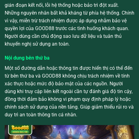
gián đoạn kết nối, lỗi hệ thống hoặc bảo trì đột xuất.
Những nguyên nhân bất khả kháng từ phía hệ thống. Chính
vì vậy, miễn trừ trách nhiệm được áp dụng nhằm bảo vệ
quyền lợi của GOOD88 trước các tình huống khách quan.
Người dùng cần chủ động sao lưu dữ liệu và tuân thủ
khuyến nghị sử dụng an toàn.
Nội dung bên thứ ba
Một số đường dẫn hoặc thông tin được hiển thị có thể đến
từ bên thứ ba và GOOD88 không chịu trách nhiệm về tính
xác thực hoặc mức độ bảo mật của các nguồn. Người
dùng khi truy cập liên kết ngoài cần tự đánh giá độ tin cậy,
đồng thời đảm bảo không vi phạm quy định pháp lý hoặc
chính sách sử dụng của nền tảng. Giúp giảm thiểu rủi ro và
duy trì an toàn thông tin cá nhân.