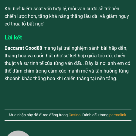
Khi biết kiểm soát vốn hợp lý, mỗi ván cược sẽ trở nên
chiến lược hơn, tăng khả năng thắng lâu dài và giảm nguy
cơ thua lỗ bất ngờ.
Lời kết
Baccarat Good88
mang lại trải nghiệm sảnh bài hấp dẫn,
thăng hoa và cuốn hút nhờ sự kết hợp giữa tốc độ, chiến
thuật và sự tinh tế của từng ván đấu. Đây là nơi anh em có
thể đắm chìm trong cảm xúc mạnh mẽ và tận hưởng từng
khoảnh khắc thăng hoa khi chiến thắng tại nền tảng.
Mục nhập này đã được đăng trong
Casino
. Đánh dấu trang
permalink
.