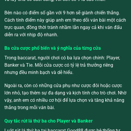
Bên nào có điểm số gần với 9 hơn sẽ giành chiến thắng.
Cách tính điểm này giúp anh em theo dõi ván bài một cách
trực quan, đồng thời tránh nhầm lẫn ngay cả khi ván đấu
diễn ra với nhịp độ nhanh.
Ba cửa cược phổ biến và ý nghĩa của từng cửa
Trong baccarat, người chơi có ba lựa chọn chính: Player,
Banker và Tie. Mỗi cửa cược có tỷ lệ trả thưởng riêng
nhưng đều minh bạch và dễ hiểu.
Ngoài ra, còn có những cửa phụ như cược đôi hoặc cược
lớn nhỏ, tạo thêm sự đa dạng và kịch tính cho trò chơi. Nhờ
vậy, anh em có nhiều cơ hội để lựa chọn và tăng khả năng
thắng trong mỗi ván bài.
Quy tắc rút lá thứ ba cho Player và Banker
Luật rút lá thứ ba tại baccarat Good88 được hệ thống tự