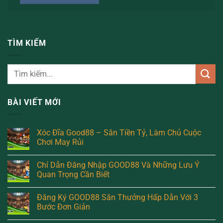
TÌM KIẾM
BÀI VIẾT MỚI
Xóc Đĩa Good88 – Săn Tiền Tỷ, Làm Chủ Cuộc
Chơi May Rủi
Chỉ Dẫn Đăng Nhập GOOD88 Và Những Lưu Ý
Quan Trọng Cần Biết
Đăng Ký GOOD88 Săn Thưởng Hấp Dẫn Với 3
Bước Đơn Giản