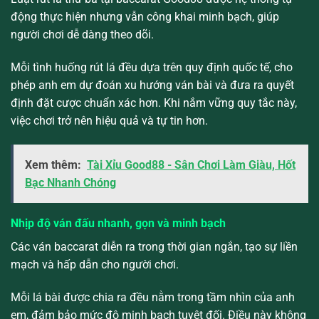
động thực hiện nhưng vẫn công khai minh bạch, giúp
người chơi dễ dàng theo dõi.
Mỗi tình huống rút lá đều dựa trên quy định quốc tế, cho
phép anh em dự đoán xu hướng ván bài và đưa ra quyết
định đặt cược chuẩn xác hơn. Khi nắm vững quy tắc này,
việc chơi trở nên hiệu quả và tự tin hơn.
Xem thêm:
Tài Xỉu Good88 - Sân Chơi Làm Giàu, Hốt
Bạc Nhanh Chóng
Nhịp độ ván đấu nhanh, gọn và minh bạch
Các ván baccarat diễn ra trong thời gian ngắn, tạo sự liền
mạch và hấp dẫn cho người chơi.
Mỗi lá bài được chia ra đều nằm trong tầm nhìn của anh
em, đảm bảo mức độ minh bạch tuyệt đối. Điều này không