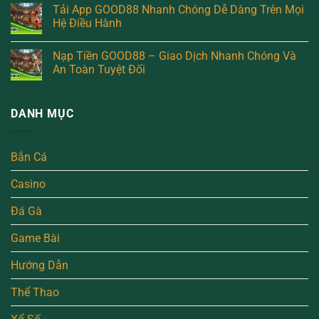
Tải App GOOD88 Nhanh Chóng Dễ Dàng Trên Mọi
Hệ Điều Hành
Nạp Tiền GOOD88 – Giao Dịch Nhanh Chóng Và
An Toàn Tuyệt Đối
DANH MỤC
Bắn Cá
Casino
Đá Gà
Game Bài
Hướng Dẫn
Thể Thao