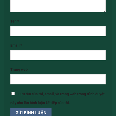
Tên
*
Email
*
Trang web
Lưu tên của tôi, email, và trang web trong trình duyệt
này cho lần bình luận kế tiếp của tôi.