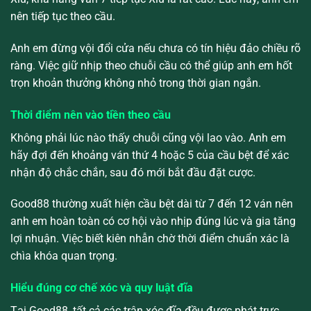
nên tiếp tục theo cầu.
Anh em đừng vội đổi cửa nếu chưa có tín hiệu đảo chiều rõ
ràng. Việc giữ nhịp theo chuỗi cầu có thể giúp anh em hốt
trọn khoản thưởng không nhỏ trong thời gian ngắn.
Thời điểm nên vào tiền theo cầu
Không phải lúc nào thấy chuỗi cũng vội lao vào. Anh em
hãy đợi đến khoảng ván thứ 4 hoặc 5 của cầu bệt để xác
nhận độ chắc chắn, sau đó mới bắt đầu đặt cược.
Good88 thường xuất hiện cầu bệt dài từ 7 đến 12 ván nên
anh em hoàn toàn có cơ hội vào nhịp đúng lúc và gia tăng
lợi nhuận. Việc biết kiên nhẫn chờ thời điểm chuẩn xác là
chìa khóa quan trọng.
Hiểu đúng cơ chế xóc và quy luật đĩa
Tại Good88, tất cả các trận xóc đĩa đều được phát trực