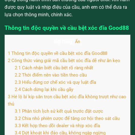
được quy luật và nhịp điệu của cầu, anh em có thể đưa ra
lựa chọn thông minh, chính xác.
Thông tin độc quyền về cầu bệt xóc đĩa Good88
Nội Dung
[
Ẩn
]
1
Thông tin độc quyền về cầu bệt xóc đĩa Good88
2
Công thức vàng giải mã cầu bệt xóc đĩa dễ như ăn kẹo
2.1
Cách nhận biết cầu bệt rõ ràng nhất
2.2
Thời điểm nên vào tiền theo cầu
2.3
Hiểu đúng cơ chế xóc và quy luật đĩa
2.4
Cách dừng lại khi cầu gãy
3
Hé lộ bí kíp săn trọn cầu bệt xóc đĩa không trượt như cao
thủ
3.1
Phân tích lịch sử kết quả trước đặt cược
3.2
Chia nhỏ phiên cược để tăng cơ hội theo sát cầu
3.3
Kết hợp theo dõi dealer và nhịp xóc đĩa
3.4
Dứt khoát khi đảo cầu, không ngập ngừng