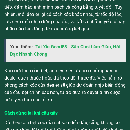
tiếp, đảm bảo tính minh bạch và công bằng tuyệt đối. Tuy
nhiên, mỗi dealer lại có cách xóc khác nhau, từ tốc độ lắc,
lực ném đến nhịp dừng của đĩa, và tất cả những yếu tố này
phần nào tác động đến xu hướng kết quả.
Xem thêm:
Tài Xỉu Good88 - Sân Chơi Làm Giàu, Hốt
Bạc Nhanh Chóng
Khi chơi theo cầu bệt, anh em nên ưu tiên những bàn có
dealer quen thuộc hoặc đã theo dõi trước đó. Việc nắm rõ
phong cách xóc của dealer sẽ giúp dự đoán nhịp biến động
của cầu bệt chính xác hơn, từ đó đưa ra quyết định cược
hợp lý và hạn chế rủi ro.
Cách dừng lại khi cầu gãy
Dù theo cầu bệt xóc đĩa sát sao đến đâu, cũng không có
cầu nào kéo dài mãi mãi. Cầu gãy thường xuất hiện khi có