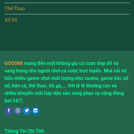
Thể Thao
Xổ Số
GOOD88
mang đến một không gia cá cược đẹp đẽ và
sang trọng cho người chơi cá cược trực tuyến. Nhà cái sở
hữu nhiều game chơi chất lượng như casino, game bài, xổ
số, bắn cá, thể thao, đá gà,... Với tỷ lệ thưởng cao và
nhiều khuyến mãi hấp dẫn sẵn sàng phục vụ cộng đồng
bet 24/7.
Thông Tin Chi Tiết