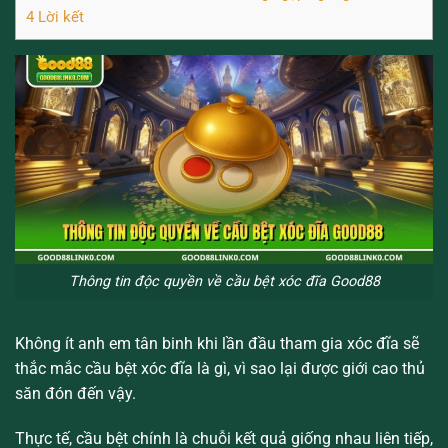
4
Lời kết
Thông tin độc quyền về cầu bệt xóc đĩa Good88
Không ít anh em tân binh khi lần đầu tham gia xóc đĩa sẽ
thắc mắc cầu bệt xóc đĩa là gì, vì sao lại được giới cao thủ
săn đón đến vậy.
Thực tế, cầu bệt chính là chuỗi kết quả giống nhau liên tiếp,