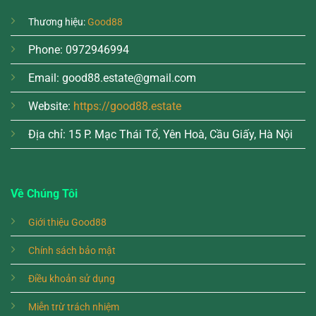
Thương hiệu:
Good88
Phone: 0972946994
Email:
good88.estate@gmail.com
Website:
https://good88.estate
Địa chỉ: 15 P. Mạc Thái Tổ, Yên Hoà, Cầu Giấy, Hà Nội
Về Chúng Tôi
Giới thiệu Good88
Chính sách bảo mật
Điều khoản sử dụng
Miễn trừ trách nhiệm