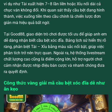
ví dụ như Tài xuất hiện 7–8 lần liền hoặc Xỉu nối dài cả
chục ván không đổi. Khi quan sát thấy cầu bệt đang hình
thành, việc xuống tiền theo cầu chính là chiến lược đơn
giản mà hiệu quả bất ngờ.
Tại Good88, giao diện trò chơi được tối ưu để giúp anh em
dễ dàng nhận biết cầu bệt xóc đĩa. Bảng lịch sử hiển thị rõ
ràng, phân biệt Tài – Xỉu bằng màu sắc nổi bật, giúp việc
phân tích trở nên trực quan. Ngoài ra, hệ thống livestream
chất lượng cao cũng là điểm cộng lớn, hỗ trợ người chơi
cảm nhận được nhịp điệu bàn cược và nhanh chóng đưa
ra quyết định.
Công thức vàng giải mã cầu bệt xóc đĩa dễ như
ăn kẹo