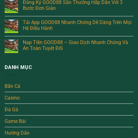
Đăng Ký GOOD88 Săn Thưởng Hấp Dẫn Với 3
Bước Đơn Giản
Tải App GOOD88 Nhanh Chóng Dễ Dàng Trên Mọi
Hệ Điều Hành
Nạp Tiền GOOD88 – Giao Dịch Nhanh Chóng Và
An Toàn Tuyệt Đối
DANH MỤC
Bắn Cá
Casino
Đá Gà
Game Bài
Hướng Dẫn