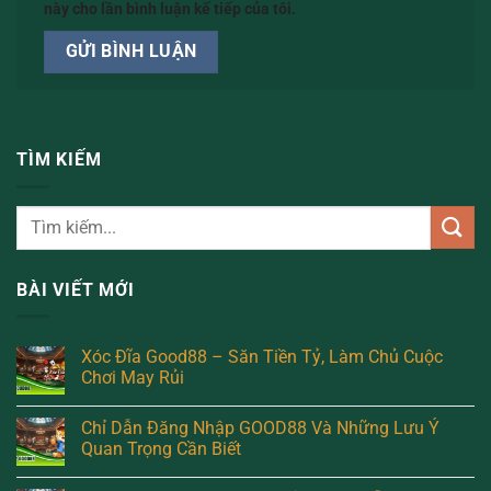
này cho lần bình luận kế tiếp của tôi.
TÌM KIẾM
BÀI VIẾT MỚI
Xóc Đĩa Good88 – Săn Tiền Tỷ, Làm Chủ Cuộc
Chơi May Rủi
Chỉ Dẫn Đăng Nhập GOOD88 Và Những Lưu Ý
Quan Trọng Cần Biết