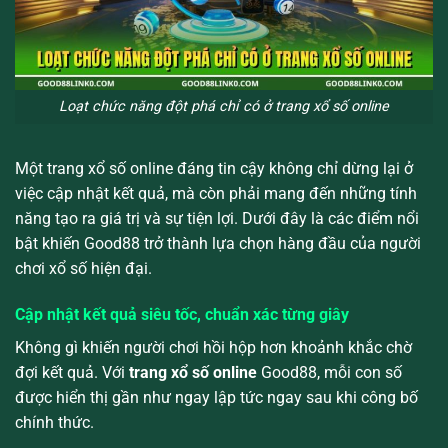
Loạt chức năng đột phá chỉ có ở trang xổ số online
Một
trang xổ số online
đáng tin cậy không chỉ dừng lại ở
việc cập nhật kết quả, mà còn phải mang đến những tính
năng tạo ra giá trị và sự tiện lợi. Dưới đây là các điểm nổi
bật khiến Good88 trở thành lựa chọn hàng đầu của người
chơi xổ số hiện đại.
Cập nhật kết quả siêu tốc, chuẩn xác từng giây
Không gì khiến người chơi hồi hộp hơn khoảnh khắc chờ
đợi kết quả. Với
trang xổ số online
Good88, mỗi con số
được hiển thị gần như ngay lập tức ngay sau khi công bố
chính thức.