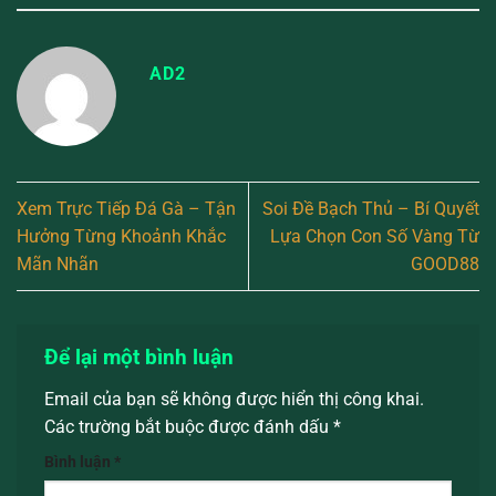
AD2
Xem Trực Tiếp Đá Gà – Tận
Soi Đề Bạch Thủ – Bí Quyết
Hưởng Từng Khoảnh Khắc
Lựa Chọn Con Số Vàng Từ
Mãn Nhãn
GOOD88
Để lại một bình luận
Email của bạn sẽ không được hiển thị công khai.
Các trường bắt buộc được đánh dấu
*
Bình luận
*