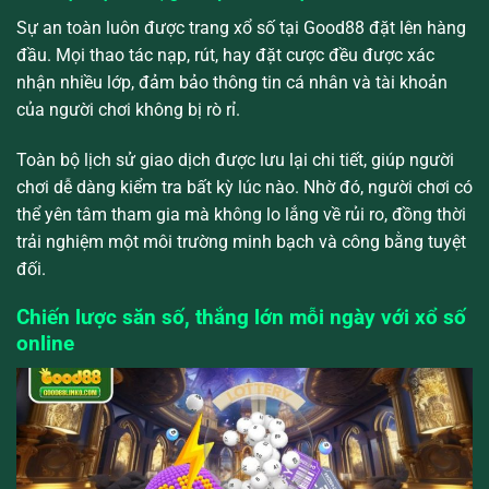
Sự an toàn luôn được trang xổ số tại Good88 đặt lên hàng
đầu. Mọi thao tác nạp, rút, hay đặt cược đều được xác
nhận nhiều lớp, đảm bảo thông tin cá nhân và tài khoản
của người chơi không bị rò rỉ.
Toàn bộ lịch sử giao dịch được lưu lại chi tiết, giúp người
chơi dễ dàng kiểm tra bất kỳ lúc nào. Nhờ đó, người chơi có
thể yên tâm tham gia mà không lo lắng về rủi ro, đồng thời
trải nghiệm một môi trường minh bạch và công bằng tuyệt
đối.
Chiến lược săn số, thắng lớn mỗi ngày với xổ số
online