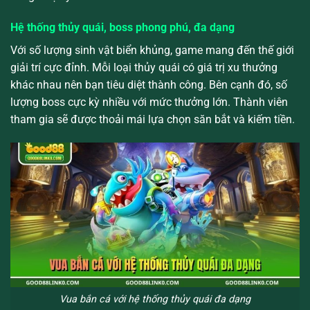
Hệ thống thủy quái, boss phong phú, đa dạng
Với số lượng sinh vật biển khủng, game mang đến thế giới
giải trí cực đỉnh. Mỗi loại thủy quái có giá trị xu thưởng
khác nhau nên bạn tiêu diệt thành công. Bên cạnh đó, số
lượng boss cực kỳ nhiều với mức thưởng lớn. Thành viên
tham gia sẽ được thoải mái lựa chọn săn bắt và kiếm tiền.
Vua bắn cá với hệ thống thủy quái đa dạng