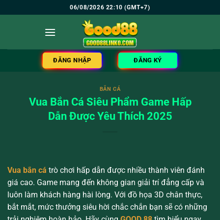
Chuyển
06/08/2026 22:10 (GMT+7)
đến
nội
dung
ĐĂNG NHẬP
ĐĂNG KÝ
BẮN CÁ
Vua Bắn Cá Siêu Phẩm Game Hấp
Dẫn Được Yêu Thích 2025
Vua bắn cá
trò chơi hấp dẫn được nhiều thành viên đánh
giá cao. Game mang đến không gian giải trí đẳng cấp và
luôn làm khách hàng hài lòng. Với đồ họa 3D chân thực,
bắt mắt, mức thưởng siêu hời chắc chắn bạn sẽ có những
trải nghiệm hoàn hảo. Hãy cùng
GOOD 88
tìm hiểu ngay