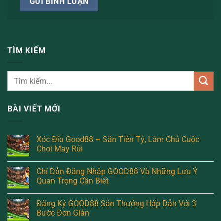
TÌM KIẾM
BÀI VIẾT MỚI
Xóc Đĩa Good88 – Săn Tiền Tỷ, Làm Chủ Cuộc
Chơi May Rủi
Chỉ Dẫn Đăng Nhập GOOD88 Và Những Lưu Ý
Quan Trọng Cần Biết
Đăng Ký GOOD88 Săn Thưởng Hấp Dẫn Với 3
Bước Đơn Giản