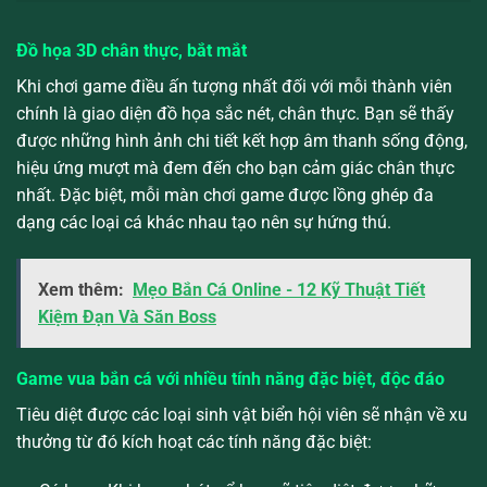
Đồ họa 3D chân thực, bắt mắt
Khi chơi game điều ấn tượng nhất đối với mỗi thành viên
chính là giao diện đồ họa sắc nét, chân thực. Bạn sẽ thấy
được những hình ảnh chi tiết kết hợp âm thanh sống động,
hiệu ứng mượt mà đem đến cho bạn cảm giác chân thực
nhất. Đặc biệt, mỗi màn chơi game được lồng ghép đa
dạng các loại cá khác nhau tạo nên sự hứng thú.
Xem thêm:
Mẹo Bắn Cá Online - 12 Kỹ Thuật Tiết
Kiệm Đạn Và Săn Boss
Game vua bắn cá với nhiều tính năng đặc biệt, độc đáo
Tiêu diệt được các loại sinh vật biển hội viên sẽ nhận về xu
thưởng từ đó kích hoạt các tính năng đặc biệt: