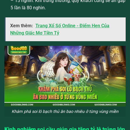
– 15 nghìn. Khi trúng thưởng, quý khách cũng sẽ ăn gấp
5 lần là 80 nghìn.
Xem thêm:
Trang Xổ Số Online - Điểm Hẹn Của
Những Giấc Mơ Tiền Tỷ
Khám phá soi lô bạch thủ ăn bao nhiêu ở từng vùng miền
Kinh nghiệm soi cầu giúp gia tăng tỷ lệ trúng lớn