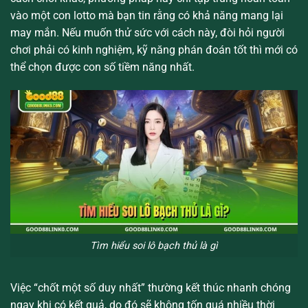
vào một con lotto mà bạn tin rằng có khả năng mang lại
may mắn. Nếu muốn thử sức với cách này, đòi hỏi người
chơi phải có kinh nghiệm, kỹ năng phán đoán tốt thì mới có
thể chọn được con số tiềm năng nhất.
Tìm hiểu soi lô bạch thủ là gì
Việc “chốt một số duy nhất” thường kết thúc nhanh chóng
ngay khi có kết quả, do đó sẽ không tốn quá nhiều thời