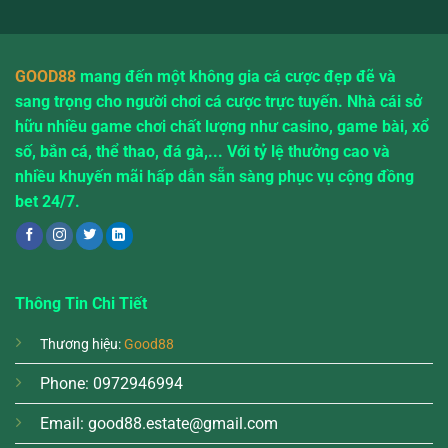
GOOD88
mang đến một không gia cá cược đẹp đẽ và
sang trọng cho người chơi cá cược trực tuyến. Nhà cái sở
hữu nhiều game chơi chất lượng như casino, game bài, xổ
số, bắn cá, thể thao, đá gà,... Với tỷ lệ thưởng cao và
nhiều khuyến mãi hấp dẫn sẵn sàng phục vụ cộng đồng
bet 24/7.
Thông Tin Chi Tiết
Thương hiệu:
Good88
Phone: 0972946994
Email:
good88.estate@gmail.com