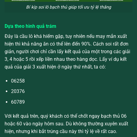
Bí kíp soi lô bạch thủ giúp tối ưu tỷ lệ thắng
Dựa theo hình quả trám
Đây là cầu lô khá hiếm gặp, tuy nhiên nếu may mắn xuất
hiện thì khả năng ăn có thể lên đến 90%. Cách soi rất đơn
giản, người chơi chỉ cần lấy kết quả của một trong các giải
3, 4 hoặc 5 rồi xếp liền nhau theo hàng dọc. Lấy ví dụ kết
quả của giải 3 xuất hiện ở ngày thứ nhất, ta có:
06258
20376
60789
Với kết quả trên, quý khách có thể chốt ngay bạch thủ 06
hoặc 60 vào ngày hôm sau. Dù không thường xuyên xuất
hiện, nhưng khi bắt trúng cầu này thì tỷ lệ về rất cao.