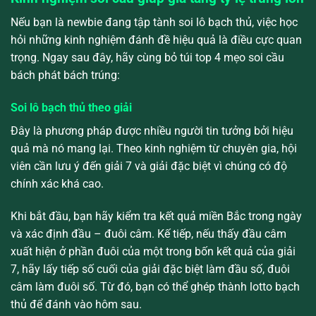
Nếu bạn là newbie đang tập tành soi lô bạch thủ, việc học
hỏi những kinh nghiệm đánh đề hiệu quả là điều cực quan
trọng. Ngay sau đây, hãy cùng bỏ túi top 4 mẹo soi cầu
bách phát bách trúng:
Soi lô bạch thủ theo giải
Đây là phương pháp được nhiều người tin tưởng bởi hiệu
quả mà nó mang lại. Theo kinh nghiệm từ chuyên gia, hội
viên cần lưu ý đến giải 7 và giải đặc biệt vì chúng có độ
chính xác khá cao.
Khi bắt đầu, bạn hãy kiểm tra kết quả miền Bắc trong ngày
và xác định đầu – đuôi câm. Kế tiếp, nếu thấy đầu câm
xuất hiện ở phần đuôi của một trong bốn kết quả của giải
7, hãy lấy tiếp số cuối của giải đặc biệt làm đầu số, đuôi
câm làm đuôi số. Từ đó, bạn có thể ghép thành lotto bạch
thủ để đánh vào hôm sau.