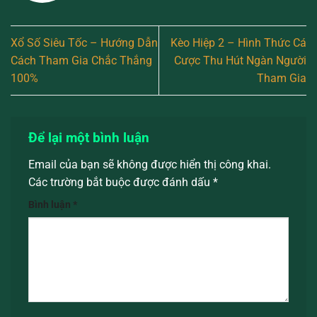
Xổ Số Siêu Tốc – Hướng Dẫn
Kèo Hiệp 2 – Hình Thức Cá
Cách Tham Gia Chắc Thắng
Cược Thu Hút Ngàn Người
100%
Tham Gia
Để lại một bình luận
Email của bạn sẽ không được hiển thị công khai.
Các trường bắt buộc được đánh dấu
*
Bình luận
*