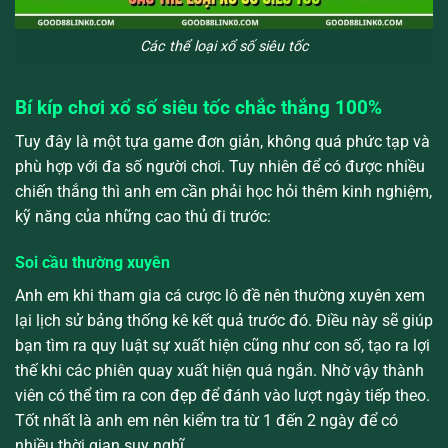
Các thể loại xổ số siêu tốc
Bí kíp chơi xổ số siêu tốc chắc thắng 100%
Tuy đây là một tựa game đơn giản, không quá phức tạp và
phù hợp với đa số người chơi. Tuy nhiên để có được nhiều
chiến thắng thì anh em cần phải học hỏi thêm kinh nghiệm,
kỹ năng của những cao thủ đi trước:
Soi cầu thường xuyên
Anh em khi tham gia cá cược lô đề nên thường xuyên xem
lại lịch sử bảng thống kê kết quả trước đó. Điều này sẽ giúp
bạn tìm ra quy luật sự xuất hiện cũng như con số, tạo ra lợi
thế khi các phiên quay xuất hiện quá ngắn. Nhờ vậy thành
viên có thể tìm ra con đẹp để đánh vào lượt ngày tiếp theo.
Tốt nhất là anh em nên kiểm tra từ 1 đến 2 ngày để có
nhiều thời gian suy nghĩ.