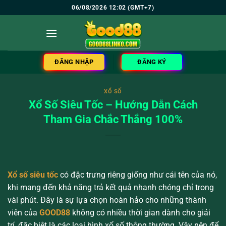
Chuyển
06/08/2026 12:02 (GMT+7)
đến
nội
dung
ĐĂNG NHẬP
ĐĂNG KÝ
XỔ SỐ
Xổ Số Siêu Tốc – Hướng Dẫn Cách
Tham Gia Chắc Thắng 100%
Xổ số siêu tốc
có đặc trưng riêng giống như cái tên của nó,
khi mang đến khả năng trả kết quả nhanh chóng chỉ trong
vài phút. Đây là sự lựa chọn hoàn hảo cho những thành
viên của
GOOD88
không có nhiều thời gian dành cho giải
trí, đặc biệt là các loại hình xổ số thông thường. Vậy nên để