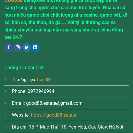
GOOD88
mang đến một không gia cá cược đẹp đẽ và
sang trọng cho người chơi cá cược trực tuyến. Nhà cái sở
hữu nhiều game chơi chất lượng như casino, game bài, xổ
số, bắn cá, thể thao, đá gà,... Với tỷ lệ thưởng cao và
nhiều khuyến mãi hấp dẫn sẵn sàng phục vụ cộng đồng
bet 24/7.
Thông Tin Chi Tiết
Thương hiệu:
Good88
Phone: 0972946994
Email:
good88.estate@gmail.com
Website:
https://good88.estate
Địa chỉ: 15 P. Mạc Thái Tổ, Yên Hoà, Cầu Giấy, Hà Nội