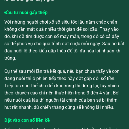
Đầu tư nuôi gấp thếp
Với những người chơi xổ số siêu tốc lâu năm chắc chắn
không cần mất quá nhiều thời gian để soi cầu. Thay vào
đó, khi đã tìm được con số may mắn, trong đó có cả dãy
số để phục vụ cho quá trình đặt cược mỗi ngày. Sau nó bắt
đầu nuôi lô theo kiểu gấp thếp để tối đa hóa lợi nhuận khi
trúng.
Cụ thể sau mỗi lần trả kết quả, nếu bạn chưa thấy về con
đang nuôi thì ở phiên tiếp theo hãy đặt gấp đôi số tiền.
Tiếp tục như thế cho đến khi trúng thì dừng lại, tuy nhiên
theo khuyến cáo chỉ nên thực hiện trong 3 đến 4 ván. Bởi
nếu nuôi quá lâu thì nguồn tài chính của bạn sẽ bị thâm
hụt rất nhanh, dù chiến thắng cũng sẽ không lãi nhiều.
Đặt vào con số liền kề