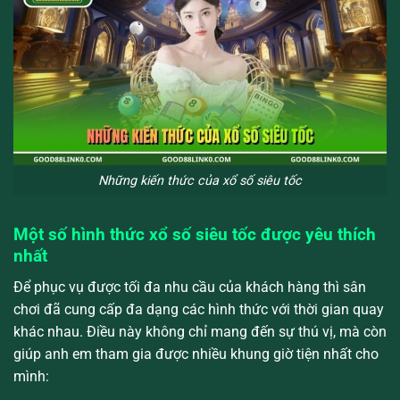
Những kiến thức của xổ số siêu tốc
Một số hình thức xổ số siêu tốc được yêu thích
nhất
Để phục vụ được tối đa nhu cầu của khách hàng thì sân
chơi đã cung cấp đa dạng các hình thức với thời gian quay
khác nhau. Điều này không chỉ mang đến sự thú vị, mà còn
giúp anh em tham gia được nhiều khung giờ tiện nhất cho
mình: