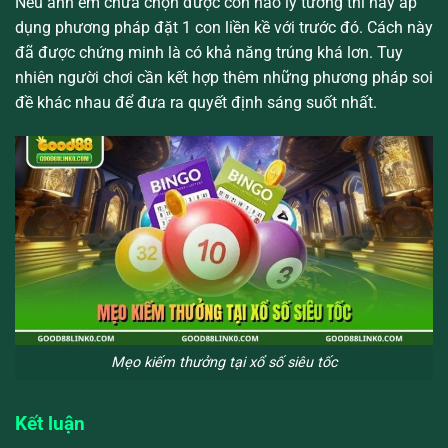
Nếu anh em chưa chọn được con nào lý tưởng thì hãy áp
dụng phương pháp đặt 1 con liền kề với trước đó. Cách này
đã được chứng minh là có khả năng trúng khá lơn. Tuy
nhiên người chơi cần kết hợp thêm những phương pháp soi
đề khác nhau để đưa ra quyết định sáng suốt nhất.
Mẹo kiếm thưởng tại xổ số siêu tốc
Kết luận