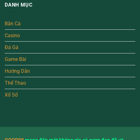
DANH MỤC
Bắn Cá
Casino
Đá Gà
Game Bài
Hướng Dẫn
Thể Thao
Xổ Số